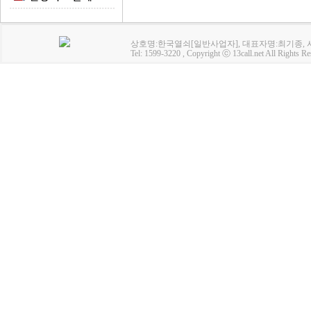
상호명:한국열쇠[일반사업자], 대표자명:최기종, 사업
Tel: 1599-3220 , Copyright ⓒ 13call.net All Rights Re