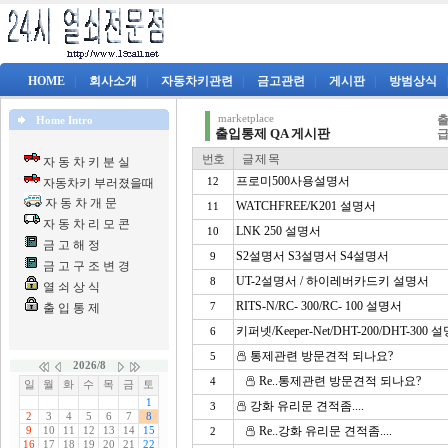
HOME
|
회사소개
|
자동차키관련
|
금고관련
|
게시판
|
방범상식
marketplace
출
Home Intro
출입통제 QA 게시판
급
번호
글 제 목
자 동 차 키 분 실
프로미500사용설명서
자동차키 부러졌을때
12
자 동 차 개 문
WATCHFREE/K201 설명서
11
자 동 차 리 모 콘
LNK 250 설명서
10
금 고 해 정
S2설명서 S3설명서 S4설명서
9
금 고 구 조 변 경
UT-2설명서 / 하이레버카드키 설명서
8
열 쇠 상 식
RITS-N/RC- 300/RC- 100 설명서
출 입 통 제
7
키퍼넷/Keeper-Net/DHT-200/DHT-300 
6
통제관련 방문견적 되나요?
5
Re..통제관련 방문견적 되나요?
4
강화 유리문 견적좀....
3
Re..강화 유리문 견적좀....
2