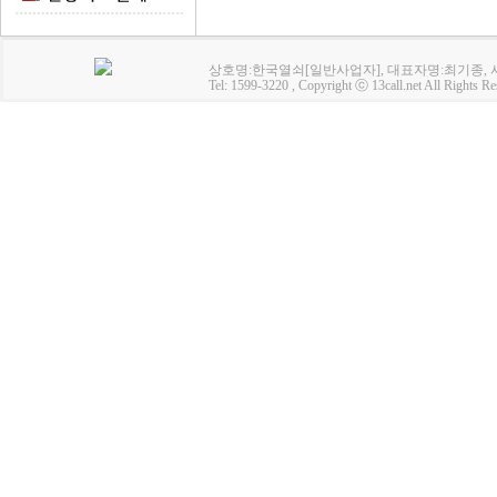
상호명:한국열쇠[일반사업자], 대표자명:최기종, 사업
Tel: 1599-3220 , Copyright ⓒ 13call.net All Rights Re