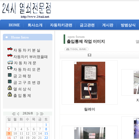
HOME
|
회사소개
|
자동차키관련
|
금고관련
|
게시판
|
방범상식
open forum
Home Intro
출입통제 작업 이미지
열
자 동 차 키 분 실
자동차키 부러졌을때
자 동 차 개 문
자 동 차 리 모 콘
금 고 해 정
금 고 구 조 변 경
열 쇠 상 식
출 입 통 제
자
릴레이