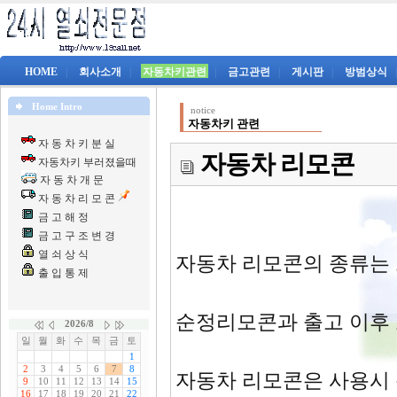
HOME
|
회사소개
|
자동차키관련
|
금고관련
|
게시판
|
방범상식
Home Intro
notice
자동차키 관련
자 동 차 키 분 실
자동차 리모콘
자동차키 부러졌을때
자 동 차 개 문
자 동 차 리 모 콘
금 고 해 정
금 고 구 조 변 경
열 쇠 상 식
자동차 리모콘의 종류는
출 입 통 제
순정리모콘과 출고 이후 
자동차 리모콘은 사용시 