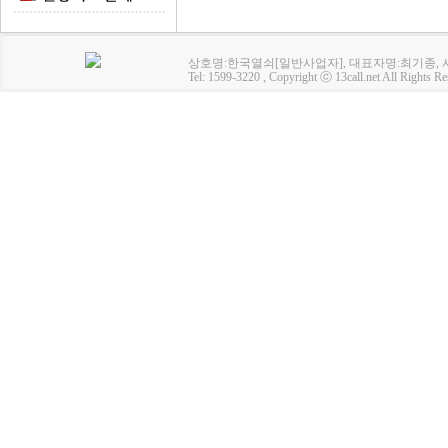
상호명:한국열쇠[일반사업자], 대표자명:최기종, 사업
Tel: 1599-3220 , Copyright ⓒ 13call.net All Rights Re