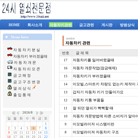
HOME
|
회사소개
|
자동차키관련
|
금고관련
|
게시판
|
방범상식
Home Intro
notice
자동차키 관련
자 동 차 키 분 실
번호
글 제 목
자동차키 부러졌을때
자동차키를 잃어버렸을때
17
자 동 차 개 문
자동차 개문작업(잠금해제)
16
자 동 차 리 모 콘
금 고 해 정
자동차키가 부러졌을때
15
금 고 구 조 변 경
이모빌,스마트키 차량도 없는키 제작이
14
열 쇠 상 식
갑자기 자동차 키가 안돌아가요
13
출 입 통 제
자동차 키통 부품들
12
잘 되던 열쇠가 뻑뻑할 때
11
자동차 개문방법에 따른 소비자가 알아
10
이모빌라이저 시스템이란
9
이모빌라이져 자동차키 구조
8