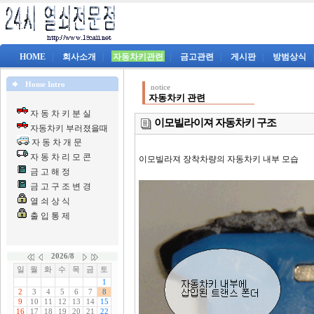
HOME
|
회사소개
|
자동차키관련
|
금고관련
|
게시판
|
방범상식
Home Intro
notice
자동차키 관련
자 동 차 키 분 실
이모빌라이져 자동차키 구조
자동차키 부러졌을때
자 동 차 개 문
자 동 차 리 모 콘
이모빌라져 장착차량의 자동차키 내부 모습
금 고 해 정
금 고 구 조 변 경
열 쇠 상 식
출 입 통 제