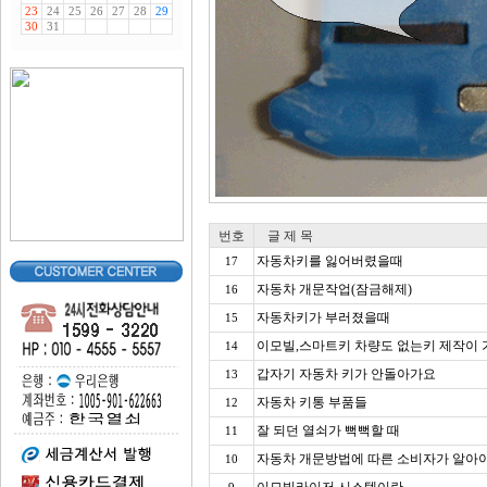
번호
글 제 목
자동차키를 잃어버렸을때
17
자동차 개문작업(잠금해제)
16
자동차키가 부러졌을때
15
이모빌,스마트키 차량도 없는키 제작이
14
갑자기 자동차 키가 안돌아가요
13
자동차 키통 부품들
12
잘 되던 열쇠가 뻑뻑할 때
11
자동차 개문방법에 따른 소비자가 알아
10