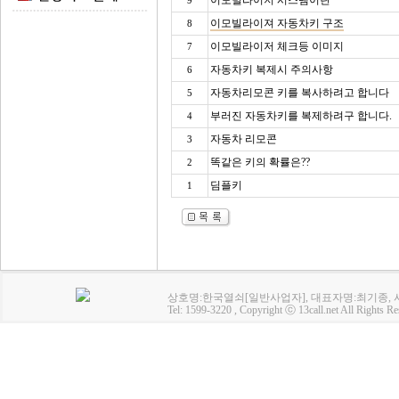
이모빌라이저 시스템이란
9
이모빌라이져 자동차키 구조
8
이모빌라이저 체크등 이미지
7
자동차키 복제시 주의사항
6
자동차리모콘 키를 복사하려고 합니다
5
부러진 자동차키를 복제하려구 합니다.
4
자동차 리모콘
3
똑같은 키의 확률은??
2
딤플키
1
상호명:한국열쇠[일반사업자], 대표자명:최기종, 사업
Tel: 1599-3220 , Copyright ⓒ 13call.net All Rights Re