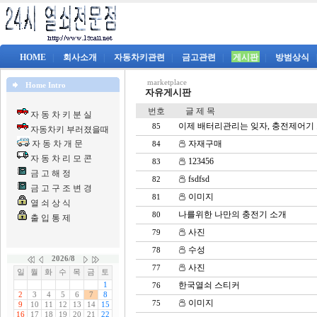
HOME
|
회사소개
|
자동차키관련
|
금고관련
|
게시판
|
방범상식
marketplace
Home Intro
자유게시판
번호
글 제 목
자 동 차 키 분 실
이제 배터리관리는 잊자, 충전제어기
85
자동차키 부러졌을때
자 동 차 개 문
자재구매
84
자 동 차 리 모 콘
123456
83
금 고 해 정
fsdfsd
82
금 고 구 조 변 경
이미지
81
열 쇠 상 식
나를위한 나만의 충전기 소개
80
출 입 통 제
사진
79
수성
78
사진
77
한국열쇠 스티커
76
이미지
75