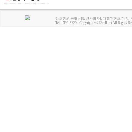
상호명:한국열쇠[일반사업자], 대표자명:최기종, 사업
Tel: 1599-3220 , Copyright ⓒ 13call.net All Rights Re