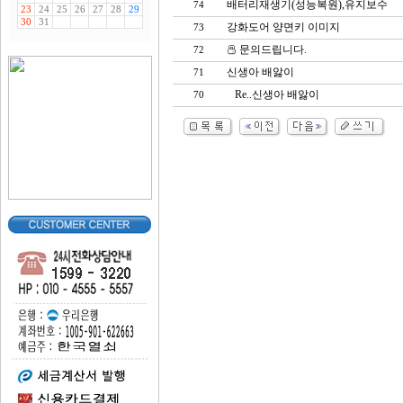
배터리재생기(성능복원),유지보수
74
강화도어 양면키 이미지
73
문의드립니다.
72
신생아 배앓이
71
Re..신생아 배앓이
70