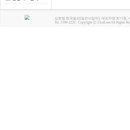
상호명:한국열쇠[일반사업자], 대표자명:최기종, 사업
Tel: 1599-3220 , Copyright ⓒ 13call.net All Rights Re