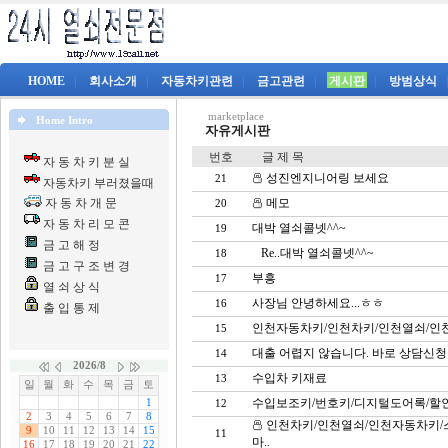
HOME
|
회사소개
|
자동차키관련
|
금고관련
|
게시판
|
방범상식
marketplace
Home Intro
자유게시판
번호
글 제 목
자 동 차 키 분 실
성진엔지니어링 보세요
21
자동차키 부러졌을때
자 동 차 개 문
메모
20
자 동 차 리 모 콘
대박 열쇠콜넷^^~
19
금 고 해 정
Re..대박 열쇠콜넷^^~
18
금 고 구 조 변 경
부흥
17
열 쇠 상 식
사장님 안녕하세요...ㅎㅎ
16
출 입 통 제
인천자동차키/인천차키/인천열쇠/인천
15
대출 어렵지 않습니다. 바로 상담신청
14
수입차 키재료
13
수입보조키/번호키/디지털도어록/할인
12
인천차키/인천열쇠/인천자동차키/
11
마..