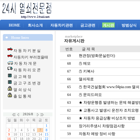
HOME
|
회사소개
|
자동차키관련
|
금고관련
|
게시판
|
방범상식
marketplace
Home Intro
자유게시판
번호
글 제 목
자 동 차 키 분 실
현관정(방화문실린더)
69
자동차키 부러졌을때
자 동 차 개 문
메모
68
자 동 차 리 모 콘
키복사
67
금 고 해 정
열쇠재료
66
금 고 구 조 변 경
한국건설협회 www.04pia.com 열쇠
65
열 쇠 상 식
문의드려요
64
출 입 통 제
★ 차량운행중 발생하는 문제 해결방
63
★ 교통사고 발생시 운전자 조치요령
62
★ 자동차 응급상황 비상조치 방법
61
장거리주생시 차량점검사항
60
자동차 예방 정비 사항
59