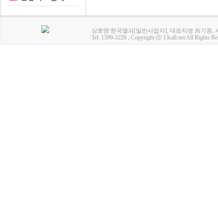
상호명:한국열쇠[일반사업자], 대표자명:최기종, 사업
Tel: 1599-3220 , Copyright ⓒ 13call.net All Rights Re