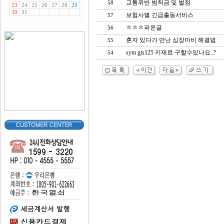
교통위반 범칙금 및 벌점
58
보험사별 긴급출동서비스
57
ㅎㅎㅎ퍼온글
56
혼자 있다가 만난 심장마비 해결법
55
sym gts125 키재료 구할수있나요..?
54