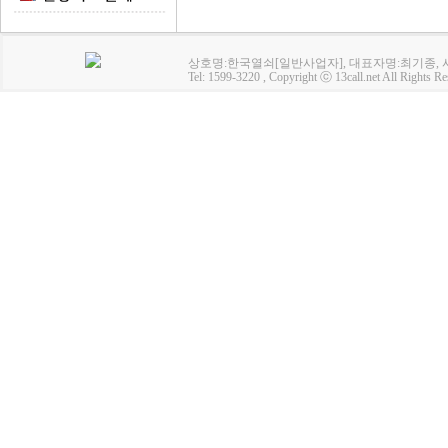
상호명:한국열쇠[일반사업자], 대표자명:최기종, 사업
Tel: 1599-3220 , Copyright ⓒ 13call.net All Rights Re