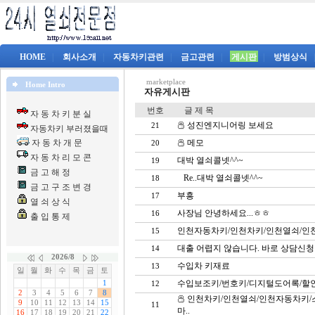
HOME
|
회사소개
|
자동차키관련
|
금고관련
|
게시판
|
방범상식
marketplace
Home Intro
자유게시판
번호
글 제 목
자 동 차 키 분 실
성진엔지니어링 보세요
21
자동차키 부러졌을때
자 동 차 개 문
메모
20
자 동 차 리 모 콘
대박 열쇠콜넷^^~
19
금 고 해 정
Re..대박 열쇠콜넷^^~
18
금 고 구 조 변 경
부흥
17
열 쇠 상 식
사장님 안녕하세요...ㅎㅎ
16
출 입 통 제
인천자동차키/인천차키/인천열쇠/인천
15
대출 어렵지 않습니다. 바로 상담신청
14
수입차 키재료
13
수입보조키/번호키/디지털도어록/할인
12
인천차키/인천열쇠/인천자동차키/
11
마..